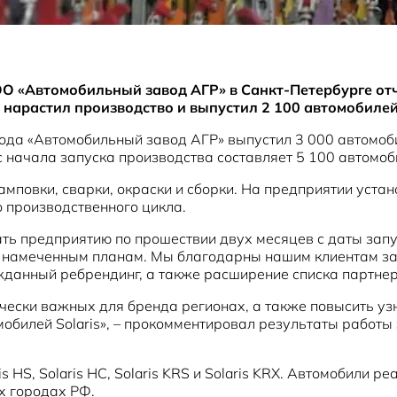
 «Автомобильный завод АГР» в Санкт-Петербурге отчи
 нарастил производство и выпустил 2 100 автомобилей 
ода «Автомобильный завод АГР» выпустил 3 000 автомоби
 начала запуска производства составляет 5 100 автомоб
амповки, сварки, окраски и сборки. На предприятии уст
 производственного цикла.
ть предприятию по прошествии двух месяцев с даты запу
 намеченным планам. Мы благодарны нашим клиентам за 
жданный ребрендинг, а также расширение списка партнер
егически важных для бренда регионах, а также повысить у
обилей Solaris», – прокомментировал результаты работ
 HS, Solaris HC, Solaris KRS и Solaris KRX. Автомобили р
х городах РФ.