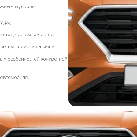
ожным мусором.
ТОРА
м стандартам качества
учетом климатических и
ых особенностей конкретной
 автомобиля.