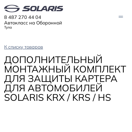
8 487 270 44 04
Автокласс на Оборонной
Тула
К списку товаров
АВТО В НАЛИЧИИ
ДОПОЛНИТЕЛЬНЫЙ
МОДЕЛИ
МОНТАЖНЫЙ КОМПЛЕКТ
Solaris HC
Solaris KRX
ДЛЯ ЗАЩИТЫ КАРТЕРА
ЦИФРОВОЙ АВТОМОБИЛЬ
Solaris KRS
Solaris HS
ДЛЯ АВТОМОБИЛЕЙ
ПОКУПАТЕЛЯМ
SOLARIS KRX / KRS / HS
Кредит
Трейд-ин
СЕРВИС
Корпоративным клиентам
Запасные части
Оригинальные аксессуары
Запись на сервис
Тест-драйв
О ДИЛЕРЕ
Гарантия
Плати частями
Контакты
Руководства
Информация о дилере
Помощь на дорогах